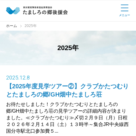
メニュー
ホーム
2025年
2025年
2025
.
12.8
【2025年度見学ツアー②】クラブかたつむり
とたましろの郷/GH畑中たましろ荘
お待たせしました！クラブかたつむりとたましろの
郷/GH畑中たましろ荘の見学ツアーの詳細内容が決まり
ました。≪クラブかたつむり≫〆切２月９日（月）日程
２０２６年２月１４日（土）１３時半～集合JR中央線西
国分寺駅北口参加費５...